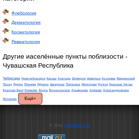
Флебология
Дерматология
Косметология
Ревматология
Другие иаселённые пункты поблизости -
Чувашская Республика
Чебоксары
Новочебоксарск
Канаш
Алатырь
Шумерля
Цивильск
Козловка
Мариинский
Посад
Ядрин
Яльчики
Ядрино
Шемурша
Порецкое
Моргауши
Кугеси
Красные Четаи
Красная Заря
Климово
Волга
Вознесенское
Альменево
Аликово
Александровское
Ещё»
Янтиково
© 2016
VARIKOS.XYZ