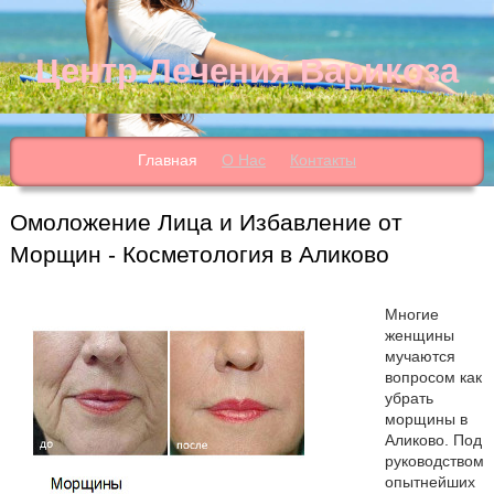
Центр Лечения Варикоза
Главная
О Нас
Контакты
Омоложение Лица и Избавление от
Морщин - Косметология в Аликово
Многие
женщины
мучаются
вопросом как
убрать
морщины в
Аликово. Под
руководством
опытнейших