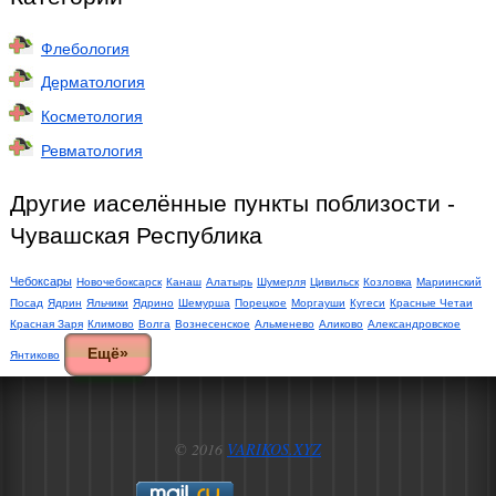
Флебология
Дерматология
Косметология
Ревматология
Другие иаселённые пункты поблизости -
Чувашская Республика
Чебоксары
Новочебоксарск
Канаш
Алатырь
Шумерля
Цивильск
Козловка
Мариинский
Посад
Ядрин
Яльчики
Ядрино
Шемурша
Порецкое
Моргауши
Кугеси
Красные Четаи
Красная Заря
Климово
Волга
Вознесенское
Альменево
Аликово
Александровское
Ещё»
Янтиково
© 2016
VARIKOS.XYZ